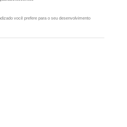
ndizado você prefere para o seu desenvolvimento
investimento em cursos e ferramentas para seu
issional/pessoal anualmente?
 gostaria de sugerir ao Insere para futuros produtos,