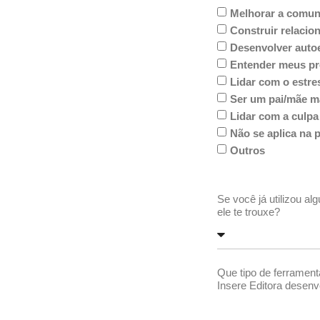
Melhorar a comuni
Construir relaci
Desenvolver auto
Entender meus pr
Lidar com o estre
Ser um pai/mãe ma
Lidar com a culpa
Não se aplica na 
Outros
Se você já utilizou al
ele te trouxe?
Que tipo de ferramenta
Insere Editora desen