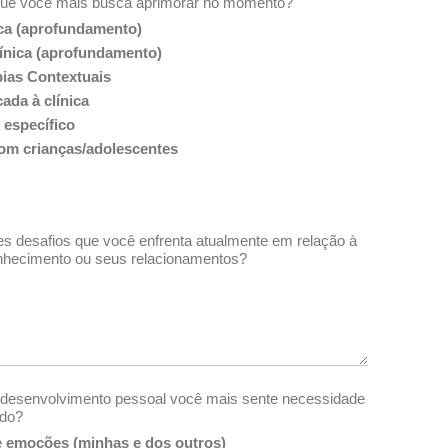
que você mais busca aprimorar no momento?
ica (aprofundamento)
línica (aprofundamento)
ias Contextuais
ada à clínica
 específico
com crianças/adolescentes
es desafios que você enfrenta atualmente em relação à
onhecimento ou seus relacionamentos?
desenvolvimento pessoal você mais sente necessidade
ado?
 emoções (minhas e dos outros)