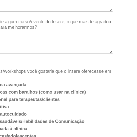
 de algum curso/evento do Insere, o que mais te agradou
para melhorarmos?
s/workshops você gostaria que o Insere oferecesse em
ma avançada
icas com baralhos (como usar na clínica)
al para terapeutas/clientes
itiva
 autocuidado
saudáveis/Habilidades de Comunicação
ada à clínica
ças/adolescentes