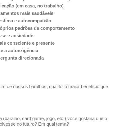
cação (em casa, no trabalho)
onamentos mais saudáveis
estima e autocompaixão
óprios padrões de comportamento
sse e ansiedade
is consciente e presente
 e a autoexigência
pergunta direcionada
gum de nossos baralhos, qual foi o maior benefício que
 (baralho, card game, jogo, etc.) você gostaria que o
volvesse no futuro? Em qual tema?