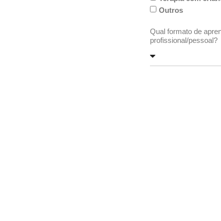
Outros
Qual formato de apre
profissional/pessoal?
Qual o seu perfil de 
desenvolvimento prof
Há algo mais que você
cursos ou iniciativas?