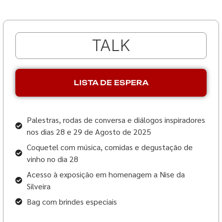
Correspondências de uma
jornada
TALK
Jacqueline Leão e Rossana Andriola
Jacque e Rossana trocaram cartas que
LISTA DE ESPERA
exploram como suas histórias pessoais e
profissionais se entrelaçam com o contexto
cultural e social, revelando como
construímos a narrativa de nossas próprias
Palestras, rodas de conversa e diálogos inspiradores
jornadas. Entre reflexões profundas, elas
nos dias 28 e 29 de Agosto de 2025
oferecem suas perspectivas sobre como as
⁠Coquetel com música, comidas e degustação de
narrativas pessoais podem enriquecer a
vinho no dia 28
prática terapêutica.
⁠Acesso à exposição em homenagem a Nise da
Silveira
Bag com brindes especiais