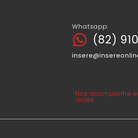
Whatsapp:
(82) 91
insere@insereonli
Nos acompanhe e
redes: