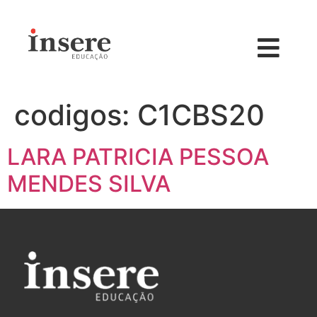
codigos:
C1CBS20
LARA PATRICIA PESSOA
MENDES SILVA