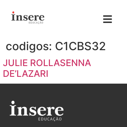
codigos:
C1CBS32
JULIE ROLLASENNA
DE’LAZARI