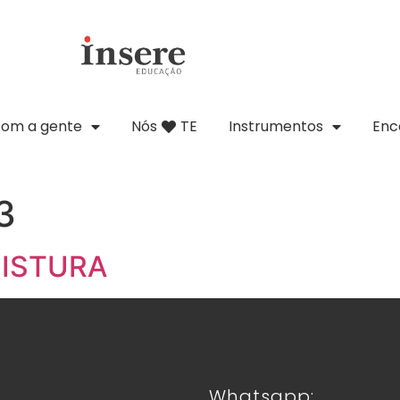
com a gente
Nós
TE
Instrumentos
Enc
3
MISTURA
Whatsapp: