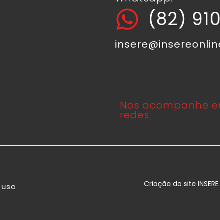
(82) 91
insere@insereonli
Nos acompanhe e
redes:
Criação do site INSER
 uso