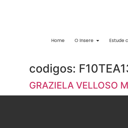
Home
O Insere
Estude 
codigos:
F10TEA1
GRAZIELA VELLOSO 