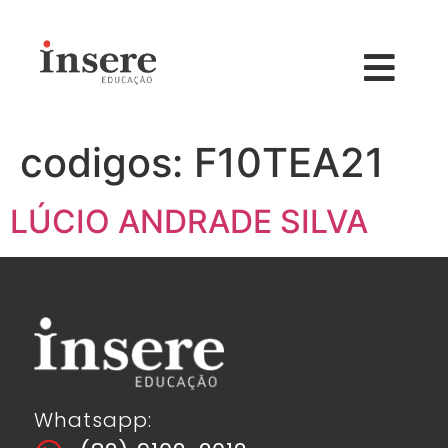
codigos:
F10TEA21
LÚCIO ANDRADE SILVA
Whatsapp: