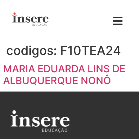
codigos:
F10TEA24
MARIA EDUARDA LINS DE
ALBUQUERQUE NONÔ