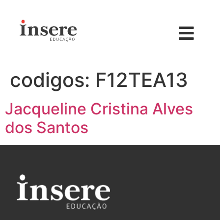
codigos:
F12TEA13
Jacqueline Cristina Alves
dos Santos