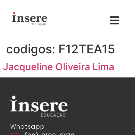
codigos:
F12TEA15
Jacqueline Oliveira Lima
Whatsapp: