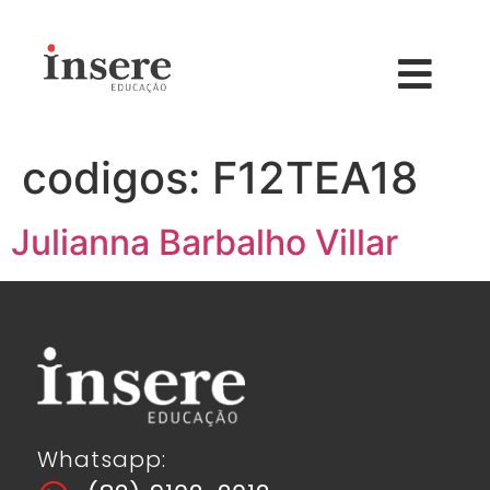
codigos:
F12TEA18
Julianna Barbalho Villar
Whatsapp: