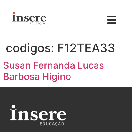
codigos:
F12TEA33
Susan Fernanda Lucas
Barbosa Higino