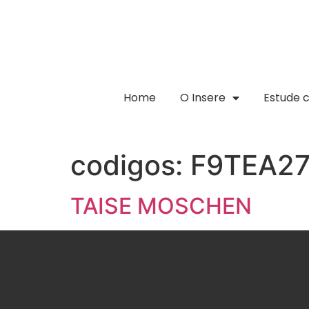
Home
O Insere
Estude 
codigos:
F9TEA2
TAISE MOSCHEN