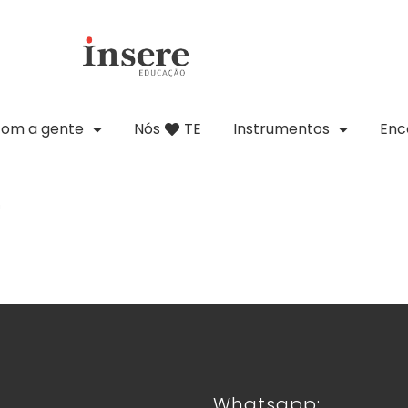
com a gente
Nós
TE
Instrumentos
Enc
7
Whatsapp: