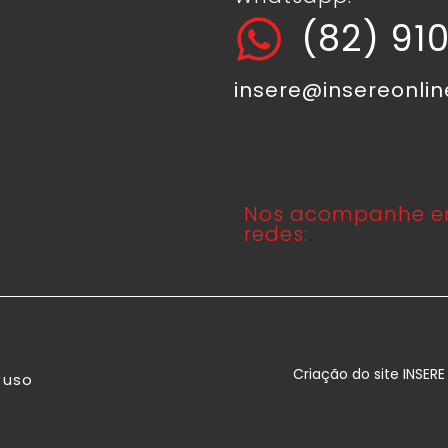
(82) 91
insere@insereonli
Nos acompanhe e
redes:
Criação do site INSER
 uso