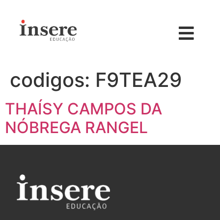
codigos:
F9TEA29
THAÍSY CAMPOS DA
NÓBREGA RANGEL