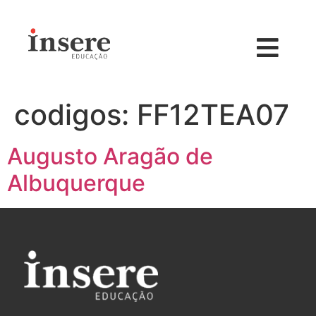
codigos:
FF12TEA07
Augusto Aragão de
Albuquerque