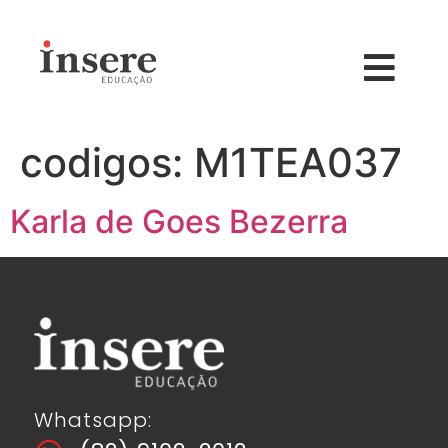
codigos:
M1TEA037
Karla de Goes Bezerra
Whatsapp: