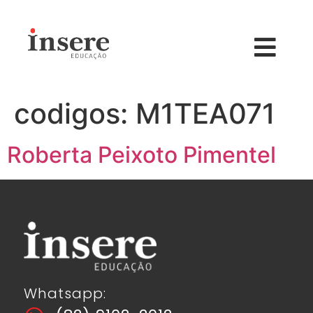
codigos:
M1TEA071
Roberta Peixoto Pimentel
Whatsapp: