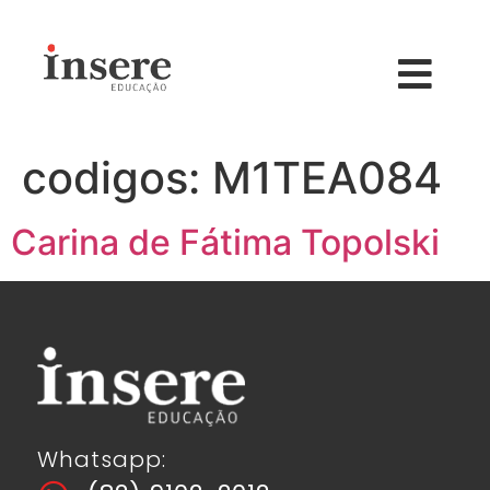
codigos:
M1TEA084
Carina de Fátima Topolski
Whatsapp: