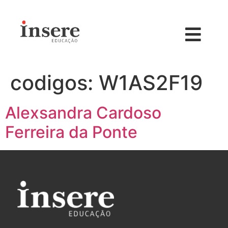
codigos:
W1AS2F19
Alexsandra Cardoso
Ferreira da Ponte