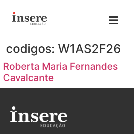
codigos:
W1AS2F26
Roberta Maria Fernandes
Cavalcante