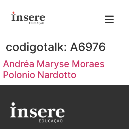
codigotalk:
A6976
Andréa Maryse Moraes
Polonio Nardotto