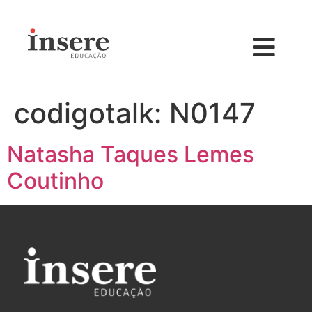
codigotalk:
N0147
Natasha Taques Lemes
Coutinho