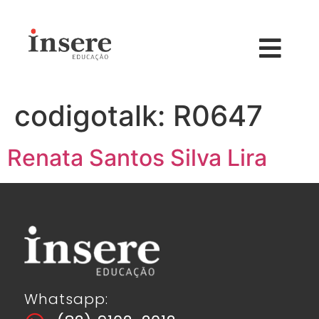
codigotalk:
R0647
Renata Santos Silva Lira
Whatsapp: