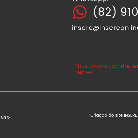
(82) 91
insere@insereonli
Nos acompanhe e
redes:
Criação do site INSER
 uso