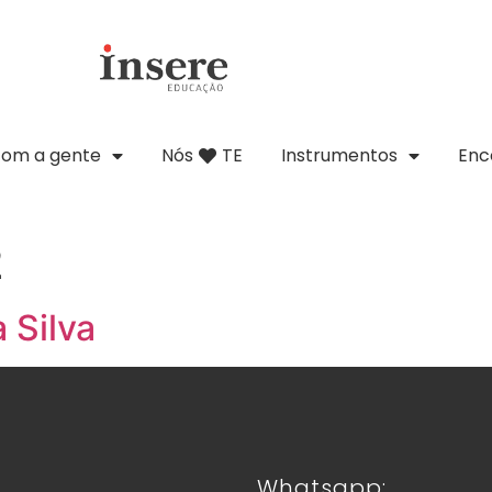
com a gente
Nós
TE
Instrumentos
Enc
2
a Silva
Whatsapp: