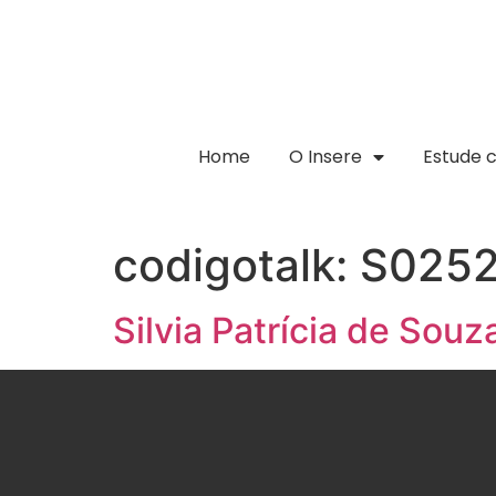
Home
O Insere
Estude 
codigotalk:
S025
Silvia Patrícia de Souz