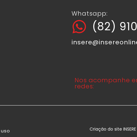
Whatsapp:
(82) 91
insere@insereonli
Nos acompanhe e
redes:
Criação do site INSER
 uso