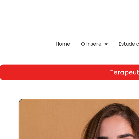
Home
O Insere
Estude 
Terapeu