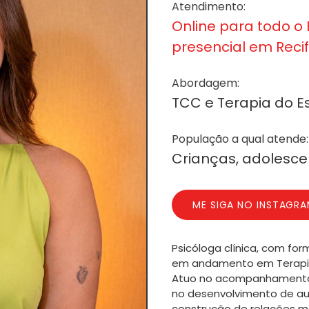
Atendimento:
Online para todo o B
presencial em Reci
Abordagem:
TCC e Terapia do 
População a qual atende:
Crianças, adolesce
ME SIGA NO INSTAGR
Psicóloga clínica, com f
em andamento em Terapia
Atuo no acompanhamento d
no desenvolvimento de a
construção de relações m