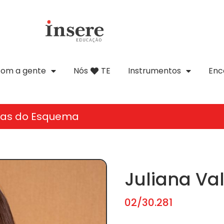
com a gente
Nós
TE
Instrumentos
Enc
tas do Esquema
Juliana Va
02/30.281