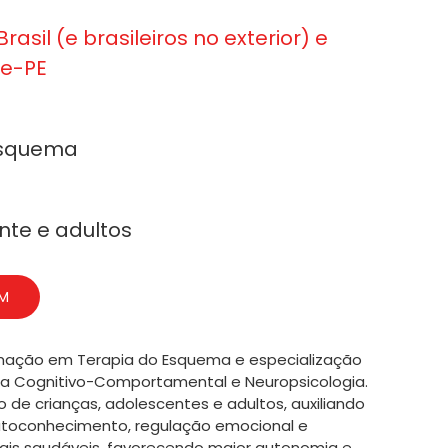
rasil (e brasileiros no exterior) e
fe-PE
Esquema
nte e adultos
AM
ormação em Terapia do Esquema e especialização
 Cognitivo-Comportamental e Neuropsicologia.
e crianças, adolescentes e adultos, auxiliando
utoconhecimento, regulação emocional e
ais saudáveis, favorecendo maior autonomia e