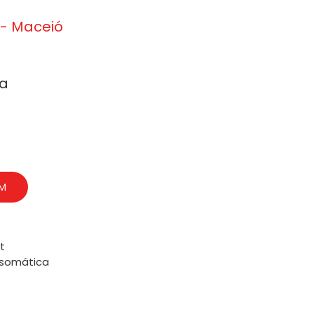
e - Maceió
ma
AM
t
somática