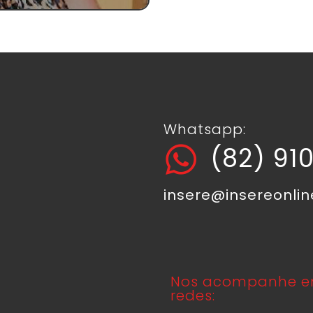
Whatsapp:
(82) 91
insere@insereonli
Nos acompanhe e
redes: