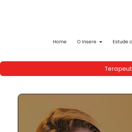
Home
O Insere
Estude 
Terapeu