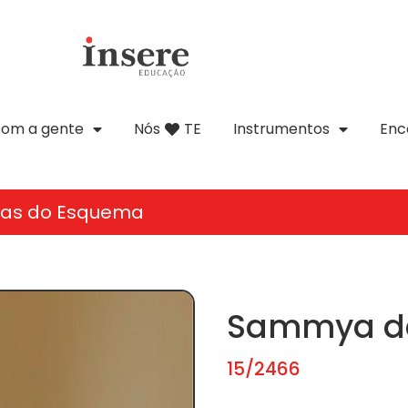
com a gente
Nós
TE
Instrumentos
Enc
tas do Esquema
Sammya de
15/2466