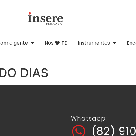
com a gente
Nós
TE
Instrumentos
Enc
DO DIAS
Whatsapp:
(82) 91