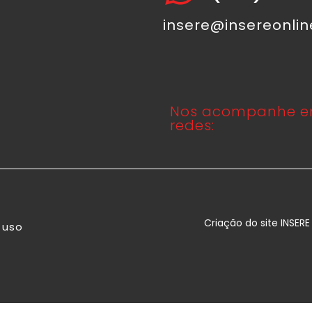
insere@insereonli
Nos acompanhe e
redes:
Criação do site INSER
 uso