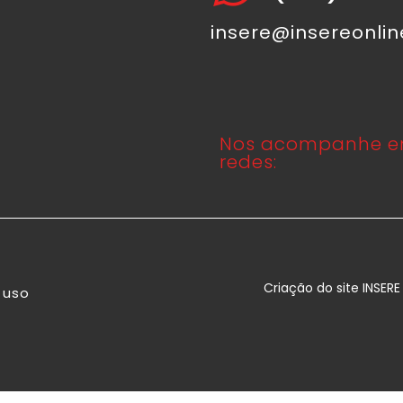
insere@insereonli
Nos acompanhe e
redes:
Criação do site INSER
 uso