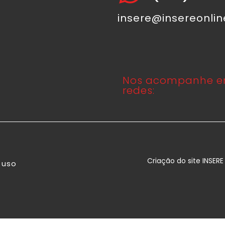
insere@insereonli
Nos acompanhe e
redes:
Criação do site INSER
 uso