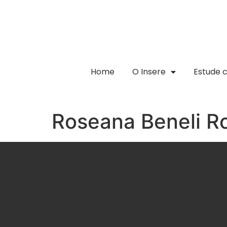
Home
O Insere
Estude 
Roseana Beneli Ro