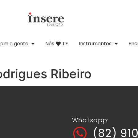
com a gente
Nós
TE
Instrumentos
Enc
drigues Ribeiro
Whatsapp:
(82) 91