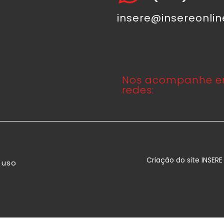
insere@insereonli
Nos acompanhe e
redes:
Criação do site INSER
 uso