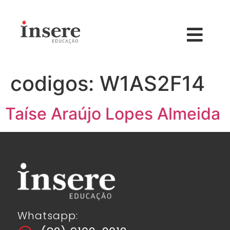
codigos:
W1AS2F14
Taíse Araújo Lopes Almeida
Whatsapp: