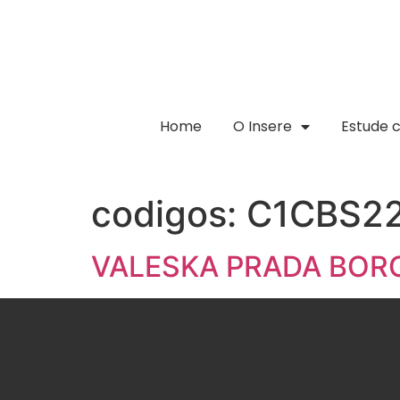
Home
O Insere
Estude 
codigos:
C1CBS2
VALESKA PRADA BOR