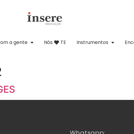
com a gente
Nós
TE
Instrumentos
Enc
2
GES
Whatsapp: