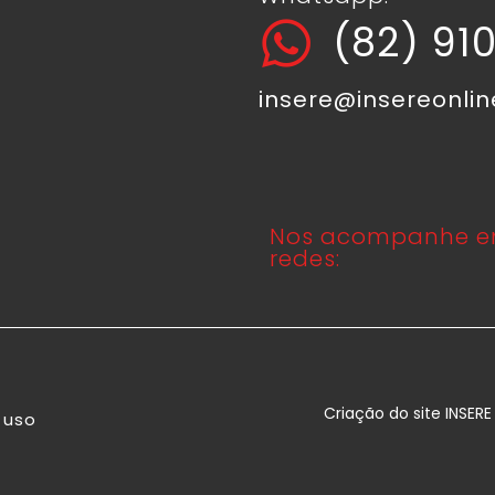
(82) 91
insere@insereonli
Nos acompanhe e
redes:
Criação do site INSER
 uso