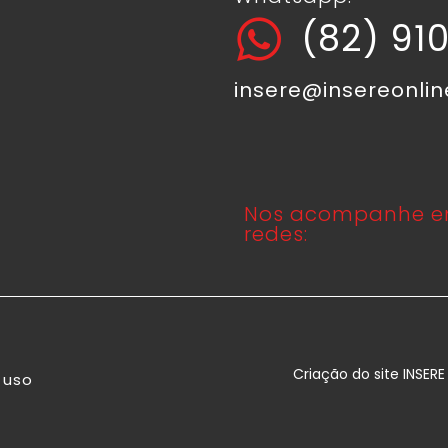
(82) 91
insere@insereonli
Nos acompanhe e
redes:
Criação do site INSER
 uso