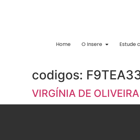
Home
O Insere
Estude 
codigos:
F9TEA3
VIRGÍNIA DE OLIVEI