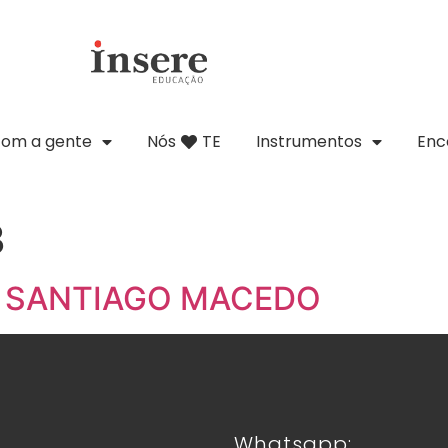
com a gente
Nós
TE
Instrumentos
Enc
3
RA SANTIAGO MACEDO
Whatsapp: