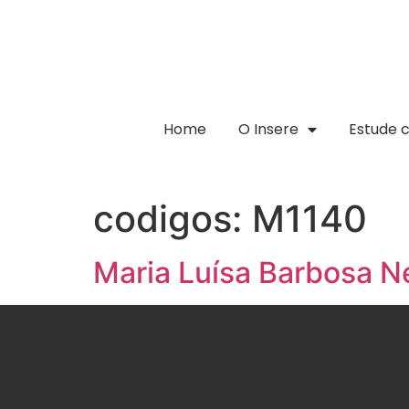
Home
O Insere
Estude 
codigos:
M1140
Maria Luísa Barbosa N