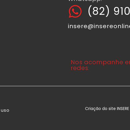
(82) 91
insere@insereonli
Nos acompanhe e
redes:
Criação do site INSER
 uso