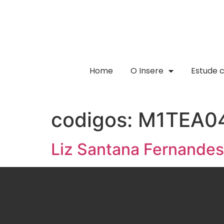
Home
O Insere
Estude 
codigos:
M1TEA0
Liz Santana Fernandes