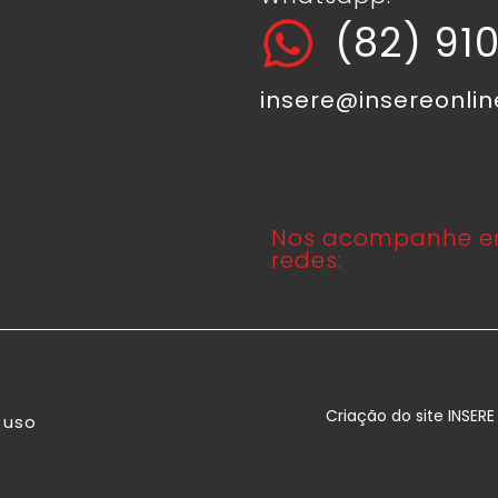
(82) 91
insere@insereonli
Nos acompanhe e
redes:
Criação do site INSER
 uso