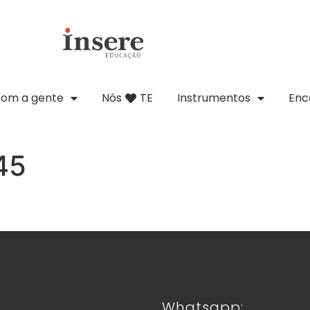
com a gente
Nós
TE
Instrumentos
Enc
45
Whatsapp: