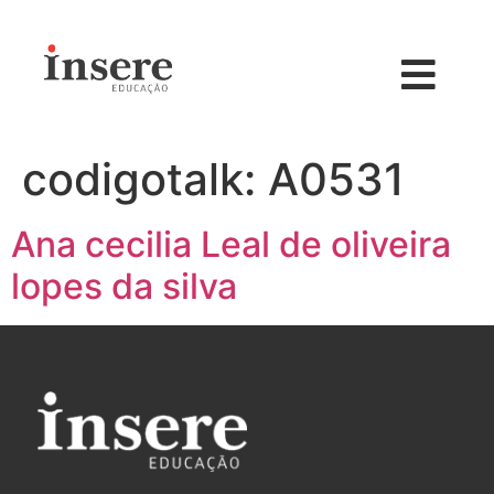
codigotalk:
A0531
Ana cecilia Leal de oliveira
lopes da silva