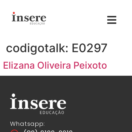
codigotalk:
E0297
Elizana Oliveira Peixoto
Whatsapp: