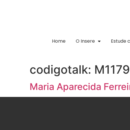
Home
O Insere
Estude 
codigotalk:
M1179
Maria Aparecida Ferre