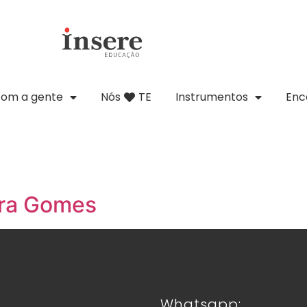
com a gente
Nós
TE
Instrumentos
Enc
ira Gomes
Whatsapp: