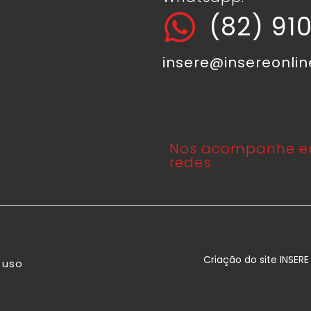
(82) 91
insere@insereonli
Nos acompanhe e
redes:
Criação do site INSER
 uso