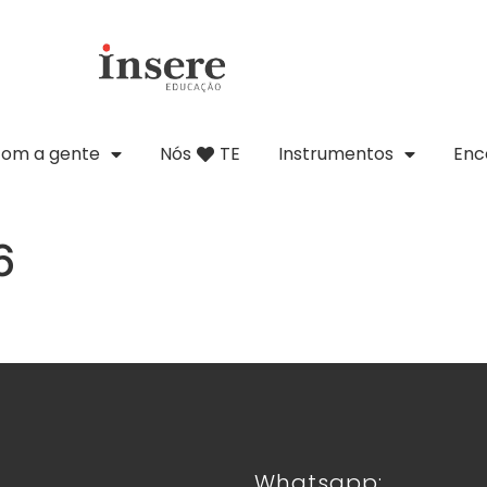
com a gente
Nós
TE
Instrumentos
Enc
6
Whatsapp: