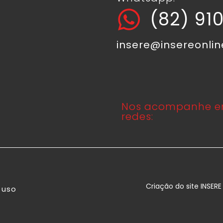
(82) 91
insere@insereonli
Nos acompanhe e
redes:
Criação do site INSER
 uso