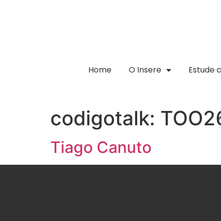
Home
O Insere
Estude 
codigotalk:
TOO2
Tiago Canuto