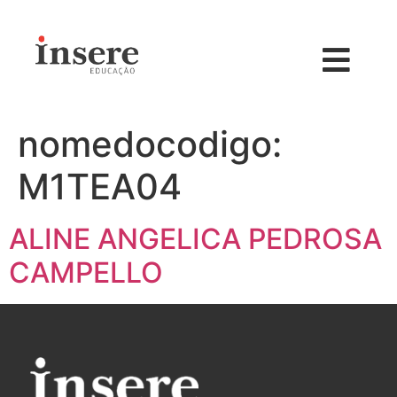
nomedocodigo:
M1TEA04
ALINE ANGELICA PEDROSA
CAMPELLO