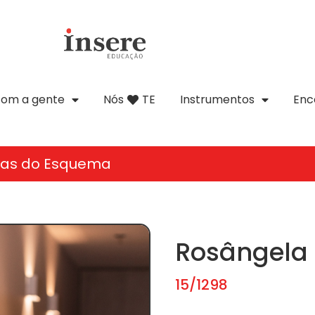
com a gente
Nós
TE
Instrumentos
Enc
tas do Esquema
Rosângela 
15/1298