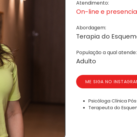
Atendimento:
On-line e presenci
Abordagem:
Terapia do Esque
População a qual atende:
Adulto
ME SIGA NO INSTAGR
Psicóloga Clínica Pó
Terapeuta do Esquem