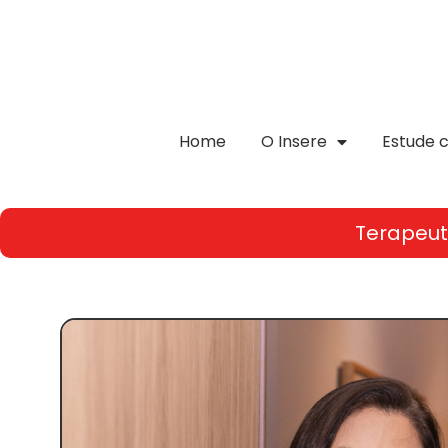
Home
O Insere
Estude 
Terapeu