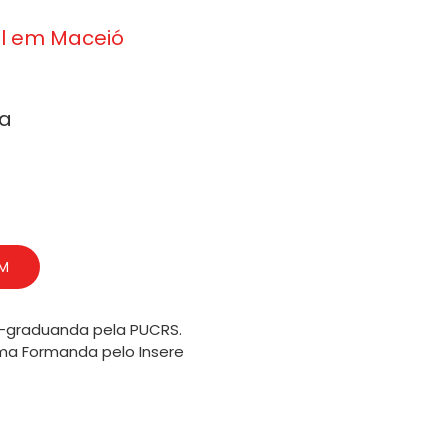
al em Maceió
ma
AM
s-graduanda pela PUCRS.
a Formanda pelo Insere