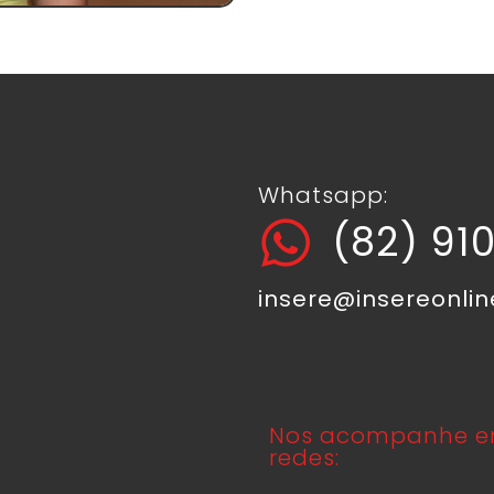
Whatsapp:
(82) 91
insere@insereonli
Nos acompanhe e
redes: