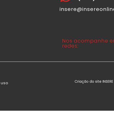
insere@insereonli
Nos acompanhe e
redes:
Criação do site INSER
 uso