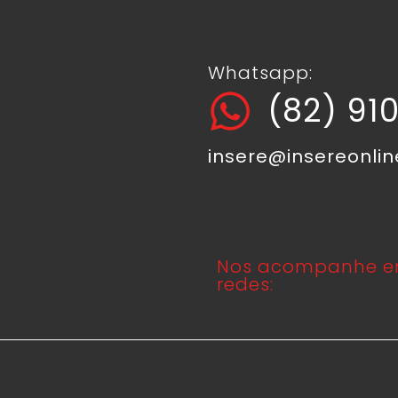
Whatsapp:
(82) 91
insere@insereonli
Nos acompanhe e
redes: