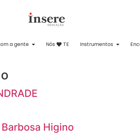
com a gente
Nós
TE
Instrumentos
Enc
ao
ANDRADE
 Barbosa Higino