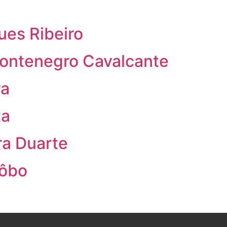
ues Ribeiro
ontenegro Cavalcante
ra
ta
ra Duarte
Lôbo